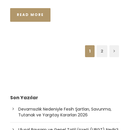
READ MORE
1
2
Son Yazılar
Devamsızlık Nedeniyle Fesih Şartları, Savunma,
Tutanak ve Yargıtay Kararları 2026
Ulusal Bayram ve Genel Tatil Ücreti (UBGT) Nedir?