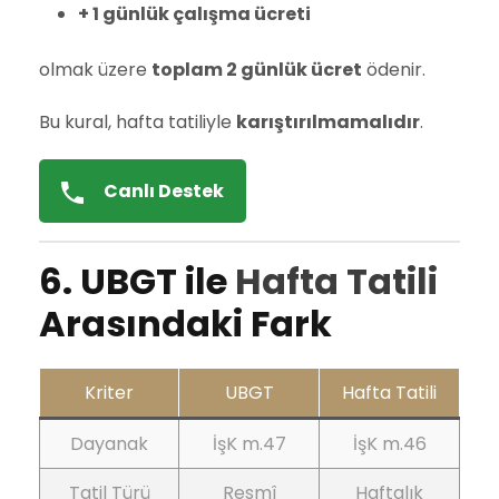
+ 1 günlük çalışma ücreti
olmak üzere
toplam 2 günlük ücret
ödenir.
Bu kural, hafta tatiliyle
karıştırılmamalıdır
.
Canlı Destek
6. UBGT ile
Hafta Tatili
Arasındaki Fark
Kriter
UBGT
Hafta Tatili
Dayanak
İşK m.47
İşK m.46
Tatil Türü
Resmî
Haftalık