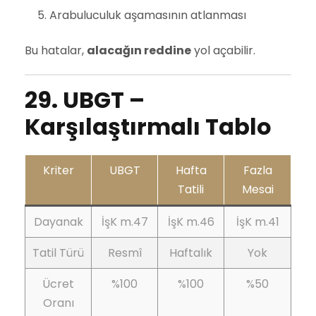
Arabuluculuk aşamasının atlanması
Bu hatalar,
alacağın reddine
yol açabilir.
29. UBGT –
Karşılaştırmalı Tablo
Kriter
UBGT
Hafta
Fazla
Tatili
Mesai
Dayanak
İşK m.47
İşK m.46
İşK m.41
Tatil Türü
Resmî
Haftalık
Yok
Ücret
%100
%100
%50
Oranı