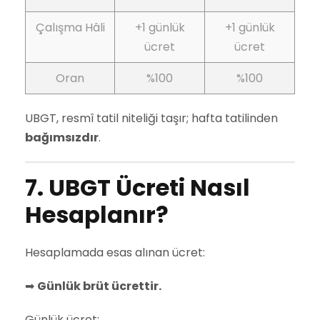
Çalışma Hâli
+1 günlük
+1 günlük
ücret
ücret
Oran
%100
%100
UBGT, resmî tatil niteliği taşır; hafta tatilinden
bağımsızdır
.
7. UBGT Ücreti Nasıl
Hesaplanır?
Hesaplamada esas alınan ücret:
➡
Günlük brüt ücrettir.
Günlük ücret: