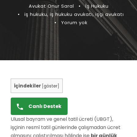
Avukat Onur Saral
•
İş Hukuku
•
iş hukuku
,
iş hukuku avukatı
,
işçi avukatı
•
Yorum yok
İçindekiler
[
göster
]
Canlı Destek
Ulusal bayram ve genel tatil ücreti (UBGT),
işçinin resmî tatil günlerinde çalışmadan ücret
almasını; çalıştırılması hâlinde ise
bir günlük