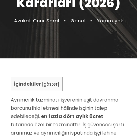
Kararları (2026)
Avukat Onur Saral
•
Genel
•
Yorum yok
İçindekiler
[
göster
]
Ayrımcılık tazminatı, işverenin eşit davranma
borcunu ihlal etmesi hâlinde işçinin talep
edebileceği,
en fazla dört aylık ücret
tutarında özel bir tazminattır. İş güvencesi şartı
aranmaz ve ayrımcılığın ispatında işçi lehine