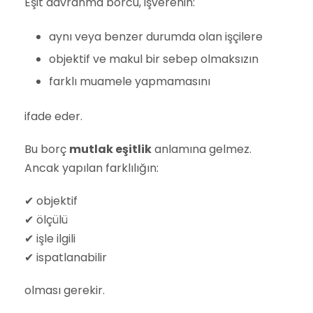
Eşit davranma borcu, işverenin:
aynı veya benzer durumda olan işçilere
objektif ve makul bir sebep olmaksızın
farklı muamele yapmamasını
ifade eder.
Bu borç
mutlak eşitlik
anlamına gelmez.
Ancak yapılan farklılığın:
✔ objektif
✔ ölçülü
✔ işle ilgili
✔ ispatlanabilir
olması gerekir.