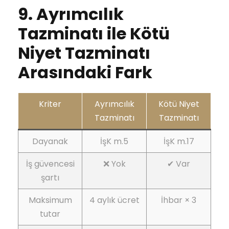
9. Ayrımcılık
Tazminatı ile Kötü
Niyet Tazminatı
Arasındaki Fark
Kriter
Ayrımcılık
Kötü Niyet
Tazminatı
Tazminatı
Dayanak
İşK m.5
İşK m.17
İş güvencesi
❌ Yok
✔ Var
şartı
Maksimum
4 aylık ücret
İhbar × 3
tutar