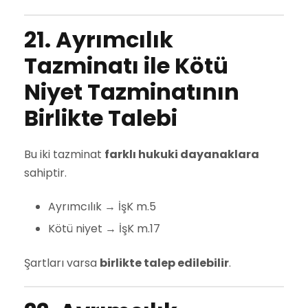
21. Ayrımcılık
Tazminatı ile Kötü
Niyet Tazminatının
Birlikte Talebi
Bu iki tazminat
farklı hukuki dayanaklara
sahiptir.
Ayrımcılık → İşK m.5
Kötü niyet → İşK m.17
Şartları varsa
birlikte talep edilebilir
.