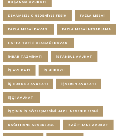
BOŞANMA AVUKATI
DEVAMSIZLIK NEDENIYLE FESIH
FAZLA MESAI
FAZLA MESAI DAVASI
FAZLA MESAI HESAPLAMA
HAFTA TATILI ALACAĞI DAVASI
IHBAR TAZMINATI
ISTANBUL AVUKAT
IŞ AVUKATI
IŞ HUKUKU
IŞ HUKUKU AVUKATI
IŞVEREN AVUKATI
IŞÇI AVUKATI
IŞÇININ IŞ SÖZLEŞMESINI HAKLI NEDENLE FESHI
KAĞITHANE ARABULUCU
KAĞITHANE AVUKAT