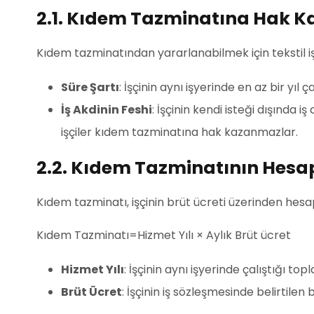
2.1. Kıdem Tazminatına Hak K
Kıdem tazminatından yararlanabilmek için tekstil i
Süre Şartı
: İşçinin aynı işyerinde en az bir yıl 
İş Akdinin Feshi
: İşçinin kendi isteği dışında i
işçiler kıdem tazminatına hak kazanmazlar.
2.2. Kıdem Tazminatının Hes
Kıdem tazminatı, işçinin brüt ücreti üzerinden hes
Kıdem Tazminatı=Hizmet Yılı × Aylık Brüt ücret
Hizmet Yılı
: İşçinin aynı işyerinde çalıştığı topl
Brüt Ücret
: İşçinin iş sözleşmesinde belirtilen