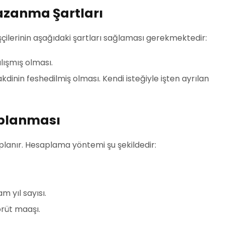
azanma Şartları
şçilerinin aşağıdaki şartları sağlaması gerekmektedir:
çalışmış olması.
ş akdinin feshedilmiş olması. Kendi isteğiyle işten ayrılan
aplanması
aplanır. Hesaplama yöntemi şu şekildedir:
am yıl sayısı.
 brüt maaşı.