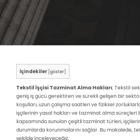
İçindekiler
[
göster
]
Tekstil İşçisi Tazminat Alma Hakları
; Tekstil s
geniş iş gücü gerektiren ve sürekli gelişen bir sekt
koşulları, uzun çalışma saatleri ve fiziksel zorluklar
işçilerinin yasal hakları ve tazminat alma süreçle
kapsamında sunulan çeşitli tazminat türleri, işçileri
durumlarda korunmalarını sağlar. Bu makalede, tekst
şekilde inceleyeceğiz.