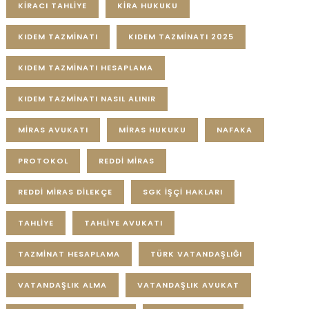
KIRACI TAHLIYE
KIRA HUKUKU
KIDEM TAZMINATI
KIDEM TAZMINATI 2025
KIDEM TAZMINATI HESAPLAMA
KIDEM TAZMINATI NASIL ALINIR
MIRAS AVUKATI
MIRAS HUKUKU
NAFAKA
PROTOKOL
REDDI MIRAS
REDDI MIRAS DILEKÇE
SGK IŞÇI HAKLARI
TAHLIYE
TAHLIYE AVUKATI
TAZMINAT HESAPLAMA
TÜRK VATANDAŞLIĞI
VATANDAŞLIK ALMA
VATANDAŞLIK AVUKAT