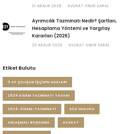
31 ARALIK 2025
AVUKAT ONUR SARAL
Ayrımcılık Tazminatı Nedir? Şartları,
Hesaplama Yöntemi ve Yargıtay
Kararları (2026)
23 ARALIK 2025
AVUKAT ONUR SARAL
Etiket Bulutu
3 AY ÇALIŞAN IŞÇININ HAKLARI
2024 KIDEM TAZMINATI TAVANI
2024-KIDEM-TAZMINATI
AILE HUKUKU
ANLAŞMALI BOŞANMA
AVUKAT