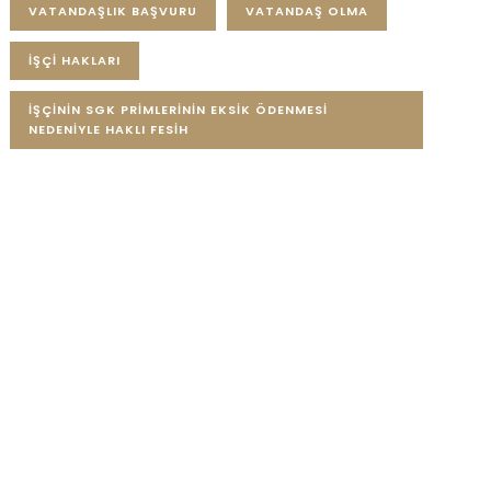
VATANDAŞLIK BAŞVURU
VATANDAŞ OLMA
İŞÇI HAKLARI
İŞÇININ SGK PRIMLERININ EKSIK ÖDENMESI
NEDENIYLE HAKLI FESIH