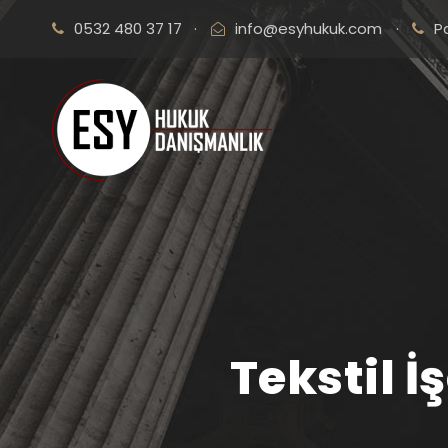
0532 480 37 17
·
info@esyhukuk.com
·
P
Tekstil 