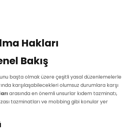
Alma Hakları
Genel Bakış
anunu başta olmak üzere çeşitli yasal düzenlemelerle
rında karşılaşabilecekleri olumsuz durumlara karşı
ları
arasında en önemli unsurlar kıdem tazminatı,
ş kazası tazminatları ve mobbing gibi konular yer
ü