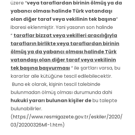
üzere “
veya taraflardan birinin ölmüş ya da
yabancı olması halinde Türk vatandaşı
olan diğer taraf veya vekilinin tek başına
”
ibaresi eklenmiştir. Yani yasanın son halinde
“
taraflar bizzat veya vekilleri aracılığıyla
tarafların birlikte veya taraflardan birinin
ölmüş ya da yabancı olması halinde Türk
vatandaşı olan diğer taraf veya vekilinin
tek başına başvurması
“ ile şartları varsa, bu
kararlar aile kütüğüne tescil edilebilecektir.
Buna ek olarak, kişinin tescil talebinde
bulunmadan ölmüş olması durumunda dahi
hukuki yararı bulunan kişiler de
bu talepte
bulunabilirler.
(
https://www.resmigazete.gov.tr/eskiler/2020/
03/20200326M1-1.htm
)