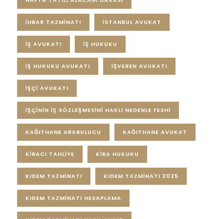
HAFTA TATILI ALACAĞI DAVASI
IHBAR TAZMINATI
ISTANBUL AVUKAT
IŞ AVUKATI
IŞ HUKUKU
IŞ HUKUKU AVUKATI
IŞVEREN AVUKATI
IŞÇI AVUKATI
IŞÇININ IŞ SÖZLEŞMESINI HAKLI NEDENLE FESHI
KAĞITHANE ARABULUCU
KAĞITHANE AVUKAT
KIRACI TAHLIYE
KIRA HUKUKU
KIDEM TAZMINATI
KIDEM TAZMINATI 2025
KIDEM TAZMINATI HESAPLAMA