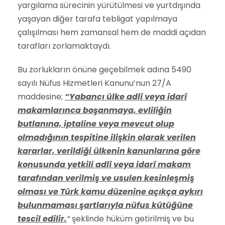
yargılama sürecinin yürütülmesi ve yurtdışında
yaşayan diğer tarafa tebligat yapılmaya
çalışılması hem zamansal hem de maddi açıdan
tarafları zorlamaktaydı.
Bu zorlukların önüne geçebilmek adına 5490
sayılı Nüfus Hizmetleri Kanunu’nun 27/A
maddesine;
“Yabancı ülke adlî veya idarî
makamlarınca boşanmaya, evliliğin
butlanına, iptaline veya mevcut olup
olmadığının tespitine ilişkin olarak verilen
kararlar, verildiği ülkenin kanunlarına göre
konusunda yetkili adlî veya idarî makam
tarafından verilmiş ve usulen kesinleşmiş
olması ve Türk kamu düzenine açıkça aykırı
bulunmaması şartlarıyla nüfus kütüğüne
tescil edilir.
“
şeklinde hüküm getirilmiş ve bu