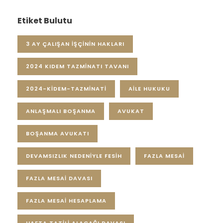
Etiket Bulutu
3 AY ÇALIŞAN IŞÇININ HAKLARI
2024 KIDEM TAZMINATI TAVANI
2024-KIDEM-TAZMINATI
AILE HUKUKU
ANLAŞMALI BOŞANMA
AVUKAT
BOŞANMA AVUKATI
DEVAMSIZLIK NEDENIYLE FESIH
FAZLA MESAI
FAZLA MESAI DAVASI
FAZLA MESAI HESAPLAMA