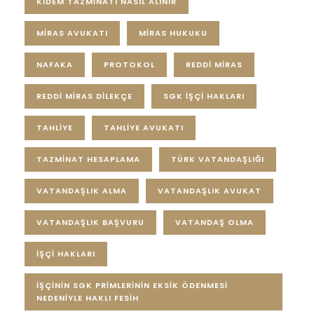
KIDEM TAZMINATI NASIL ALINIR
MIRAS AVUKATI
MIRAS HUKUKU
NAFAKA
PROTOKOL
REDDI MIRAS
REDDI MIRAS DILEKÇE
SGK IŞÇI HAKLARI
TAHLIYE
TAHLIYE AVUKATI
TAZMINAT HESAPLAMA
TÜRK VATANDAŞLIĞI
VATANDAŞLIK ALMA
VATANDAŞLIK AVUKAT
VATANDAŞLIK BAŞVURU
VATANDAŞ OLMA
İŞÇI HAKLARI
İŞÇININ SGK PRIMLERININ EKSIK ÖDENMESI
NEDENIYLE HAKLI FESIH