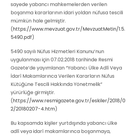
sayede yabancı mahkemelerden verilen
boşanma kararlarının idari yoldan nüfusa tescili
mümkün hale gelmiştir.
(
https://www.mevzuat.gov.tr/MevzuatMetin/1.5.
5490.pdf
)
5490 sayılı Nüfus Hizmetleri Kanunu’nun
uygulanması için 07.02.2018 tarihinde Resmi
Gazete’de yayımlanan “Yabancı Ülke Adlî Veya
İdarî Makamlarınca Verilen Kararların Nüfus
Kütüğüne Tescili Hakkında Yönetmelik”
yürürlüğe girmiştir.
(
https://www.resmigazete.gov.tr/eskiler/2018/0
2/20180207-4.htm
)
Bu kapsamda kişiler yurtdışında yabancı ülke
adlî veya idarî makamlarınca boşanmaya,